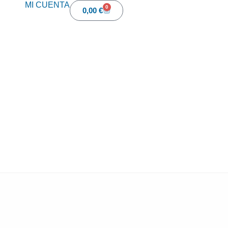
MI CUENTA
0
0,00
€