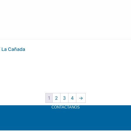
 La Cañada
1
2
3
4
→
CONTACTANOS