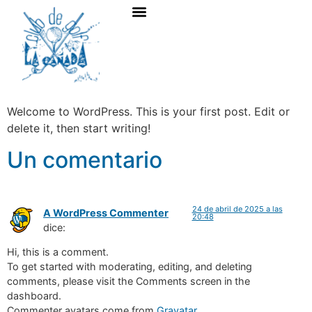
ESCUELA DE GOLF
Welcome to WordPress. This is your first post. Edit or
delete it, then start writing!
Un comentario
24 de abril de 2025 a las
A WordPress Commenter
20:48
dice:
Hi, this is a comment.
To get started with moderating, editing, and deleting
comments, please visit the Comments screen in the
dashboard.
Commenter avatars come from
Gravatar
.